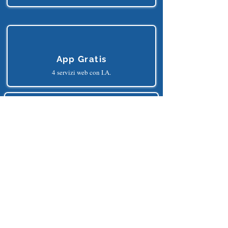
Editor Gratis
un editor python online
App Gratis
4 servizi web con I.A.
Unisciti Ora a oltre
7.000.000
di
lettori e appassionanti d'I.A.
Tutto ciò che riguarda l'intelligenza Artificiale, in unico
posto, in italiano e gratis.
MEGLIO DI COSI' NON SI PUO' FARE