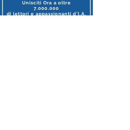
Unisciti Ora a oltre
7.000.000
di
lettori e appassionanti d'I.A.
Tutto ciò che riguarda l'intelligenza Artificiale, in unico
posto, in italiano e gratis.
MEGLIO DI COSI' NON SI PUO' FARE
Accedi o Registrati 🔌
Dopo l'iscrizione riceverai diversi Regali
INTELLIGENZA ARTIFICIALE ITALIA
E'supportato con orgoglio da Partner
Leade
r
I loghi riflettono le realtà imprenditoriali
il cui personale si forma attraverso
i nostri contenuti
,
ringraziamo queste aziende per credere nel potenziale
tecnologico
e
nell'importanza della conoscenza.