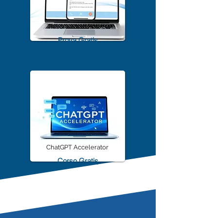
TrascriviMeet Pro A.I.
Prova Gratis
ChatGPT Accelerator
Corso Gratis