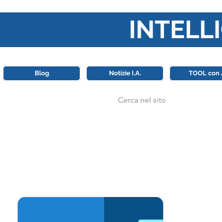
INTELLI
Questa piattaforma è il punt
Blog
Notizie I.A.
TOOL con 