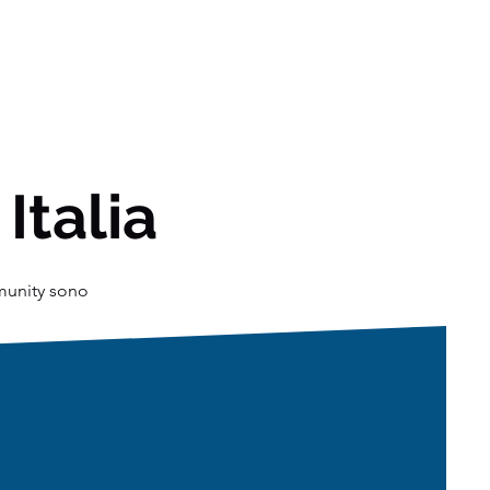
 Italia
mmunity sono