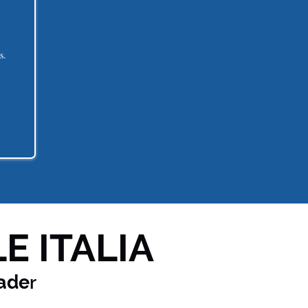
s.
E ITALIA
ade
r