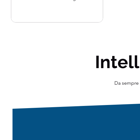
In parole...
Intell
Da sempre o