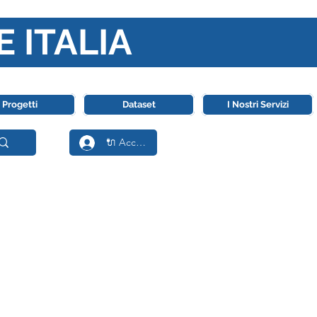
E ITALIA
ll' Intelligenza Artificiale
Progetti
Dataset
I Nostri Servizi
🔌 Accedi