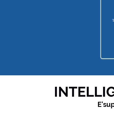
T
INTELLIG
E'su