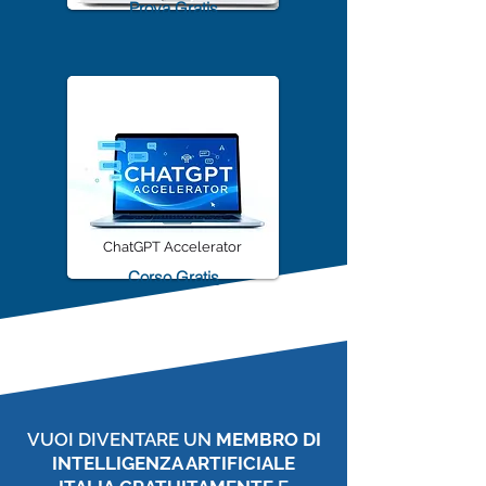
TrascriviMeet Pro A.I.
Prova Gratis
ChatGPT Accelerator
Corso Gratis