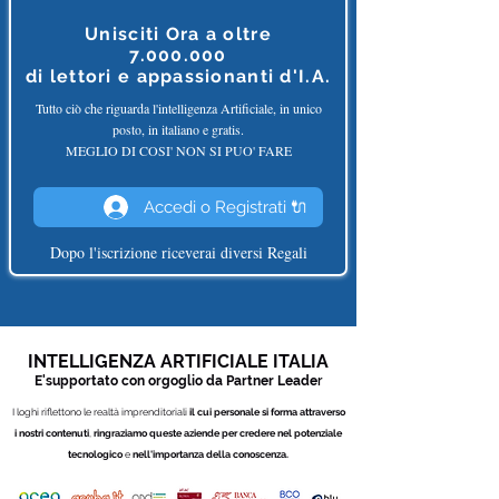
Unisciti Ora a oltre
7.000.000
di
lettori e appassionanti d'I.A.
Tutto ciò che riguarda l'intelligenza Artificiale, in unico
posto, in italiano e gratis.
MEGLIO DI COSI' NON SI PUO' FARE
Accedi o Registrati 🔌
Dopo l'iscrizione riceverai diversi Regali
INTELLIGENZA ARTIFICIALE ITALIA
E'supportato con orgoglio da Partner
Leade
r
I loghi riflettono le realtà imprenditoriali
il cui personale si forma attraverso
i nostri contenuti
,
ringraziamo queste aziende per credere nel potenziale
tecnologico
e
nell'importanza della conoscenza.