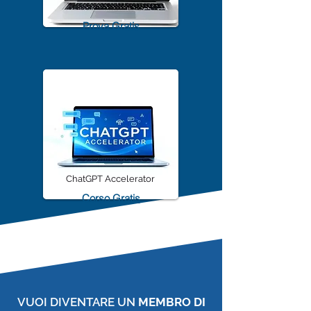
TrascriviMeet Pro A.I.
Prova Gratis
ChatGPT Accelerator
Corso Gratis