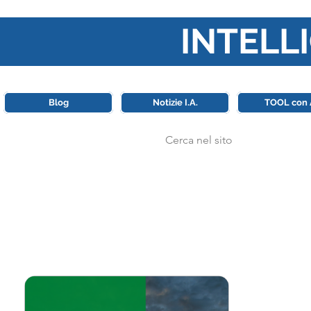
INTELLI
Questa piattaforma è il punt
Blog
Notizie I.A.
TOOL con 