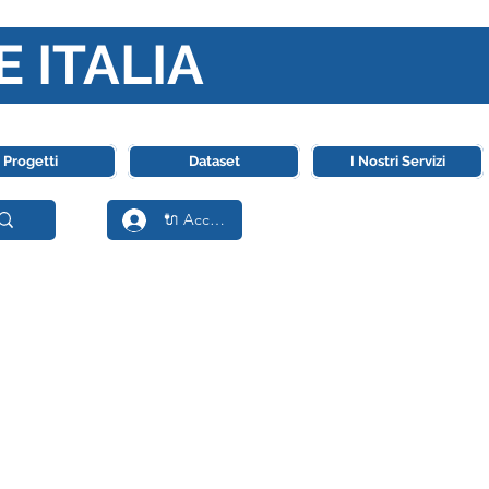
E ITALIA
ll' Intelligenza Artificiale
Progetti
Dataset
I Nostri Servizi
🔌 Accedi