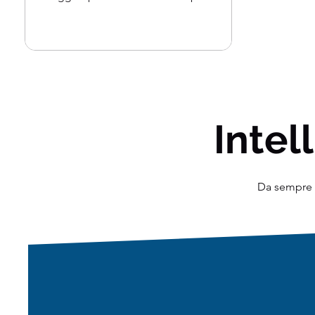
abbiamo deciso di...
Intell
Da sempre o