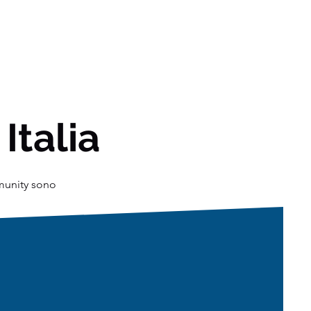
 Italia
mmunity sono