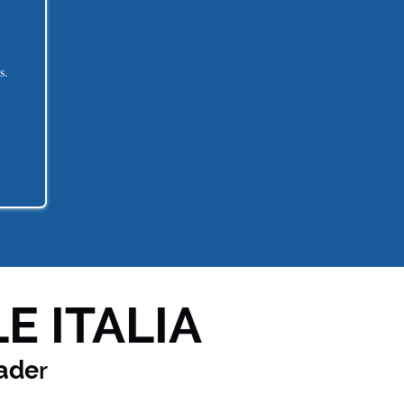
s.
E ITALIA
ade
r