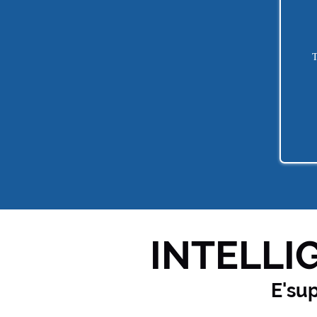
T
INTELLIG
E'su