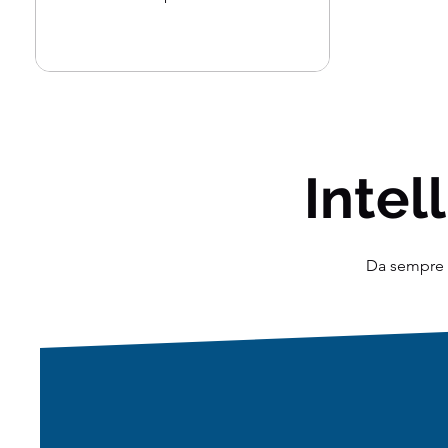
Fortunatamente, stanno...
Intell
Da sempre o