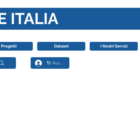
E ITALIA
ll' Intelligenza Artificiale
Progetti
Dataset
I Nostri Servizi
🔌 Accedi