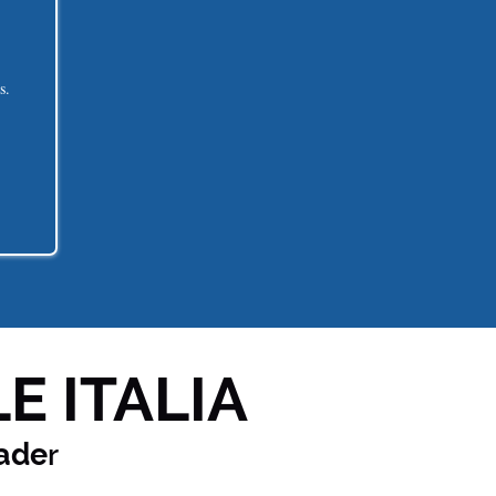
s.
E ITALIA
ade
r