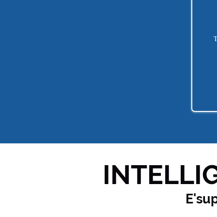
T
INTELLIG
E'su