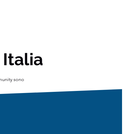
 Italia
mmunity sono