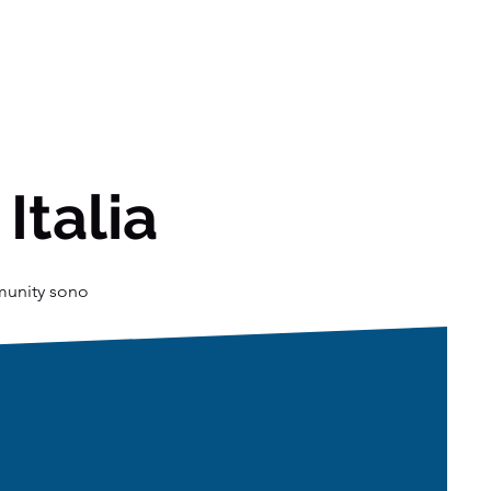
 Italia
mmunity sono