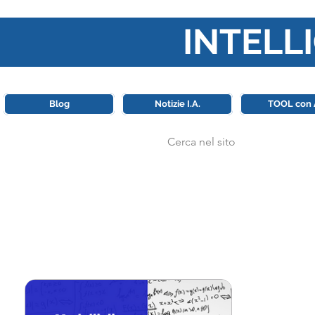
INTELLI
Questa piattaforma è il punt
Blog
Notizie I.A.
TOOL con 