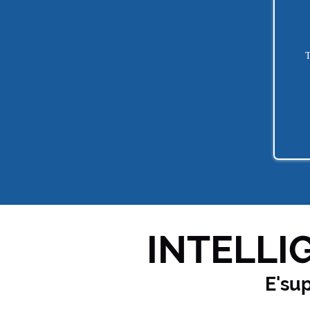
T
INTELLIG
E'su