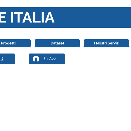
E ITALIA
ll' Intelligenza Artificiale
Progetti
Dataset
I Nostri Servizi
🔌 Accedi