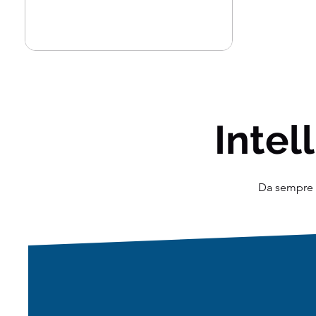
applicata alla statistica,...
Intell
Da sempre o