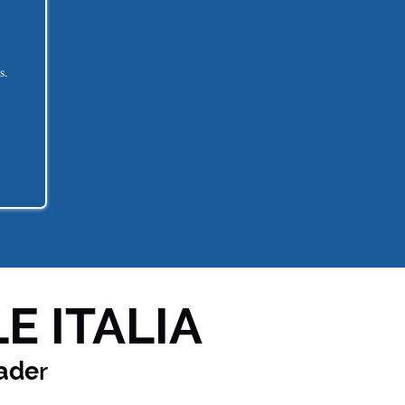
s.
E ITALIA
ade
r