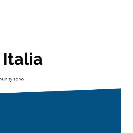
 Italia
mmunity sono