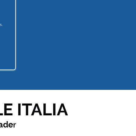
s.
E ITALIA
ade
r