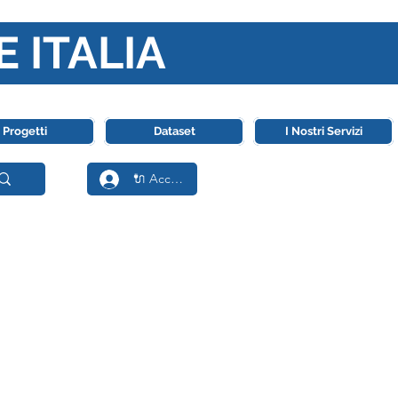
E ITALIA
ll' Intelligenza Artificiale
Progetti
Dataset
I Nostri Servizi
🔌 Accedi