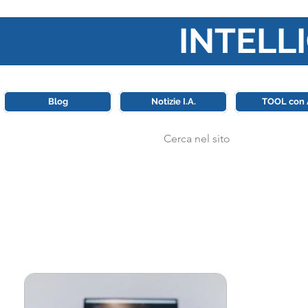
INTELLI
Questa piattaforma è il punt
Blog
Notizie I.A.
TOOL con 