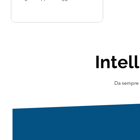
Rossum lo ha creato nel 1991 e...
Intell
Da sempre o