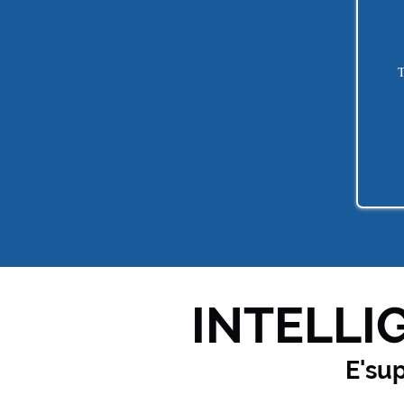
T
INTELLIG
E'su