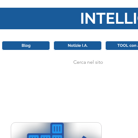
INTELLI
Questa piattaforma è il punt
Blog
Notizie I.A.
TOOL con 