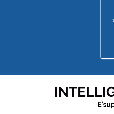
T
INTELLIG
E'su