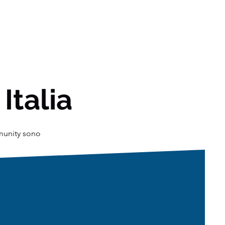
 Italia
mmunity sono