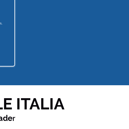
s.
E ITALIA
ade
r