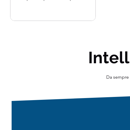
con un cliente...
Intell
Da sempre o