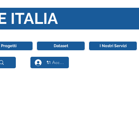
E ITALIA
ll' Intelligenza Artificiale
Progetti
Dataset
I Nostri Servizi
🔌 Accedi