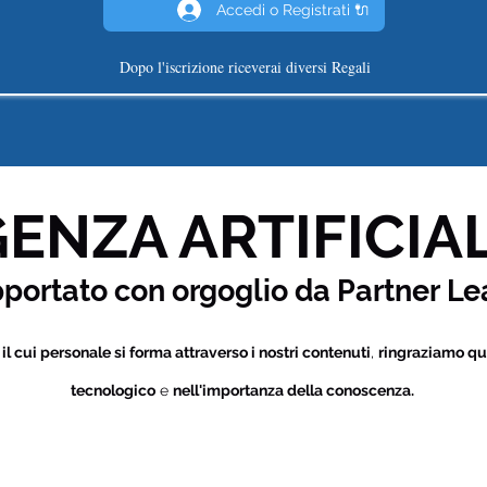
Accedi o Registrati 🔌
Dopo l'iscrizione riceverai diversi Regali
ENZA ARTIFICIAL
pportato con orgoglio da Partner
Le
i
il cui personale si forma attraverso i nostri contenuti
,
ringraziamo qu
tecnologico
e
nell'importanza della conoscenza.