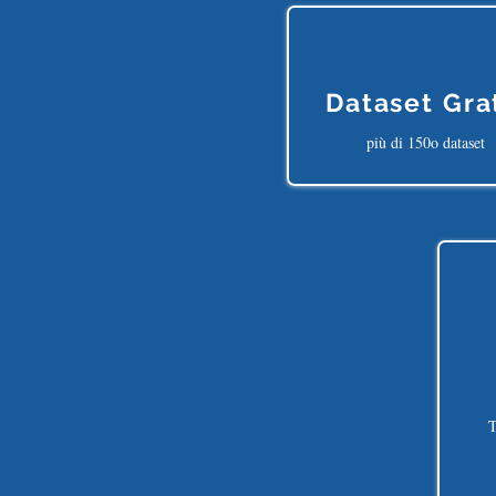
Dataset Gra
più di 150o dataset
T