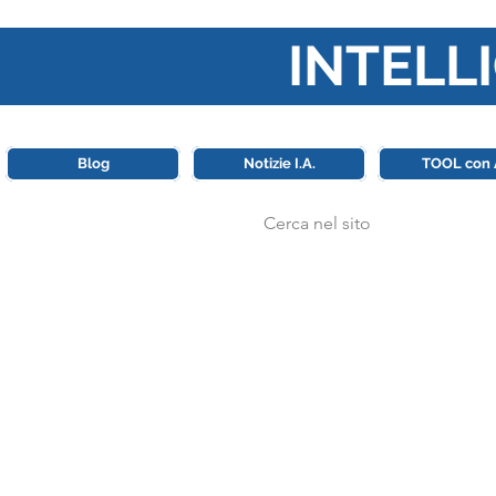
INTELLI
Questa piattaforma è il punt
Blog
Notizie I.A.
TOOL con 