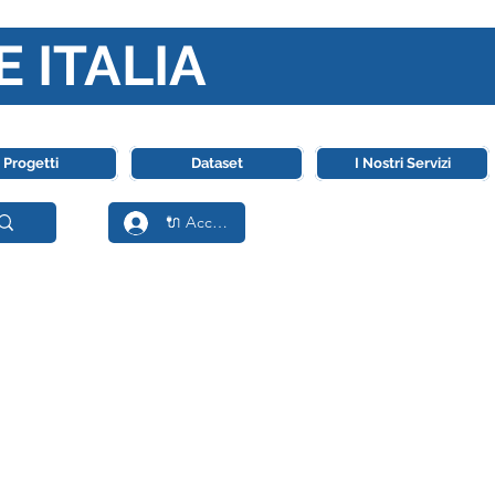
E ITALIA
ll' Intelligenza Artificiale
Progetti
Dataset
I Nostri Servizi
🔌 Accedi