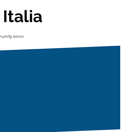
 Italia
mmunity sono