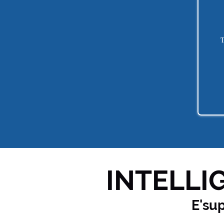
T
INTELLIG
E'su