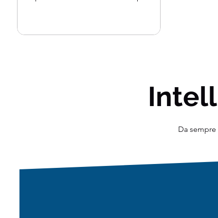
dai grandi mainframe...
Intell
Da sempre o