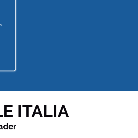
s.
E ITALIA
ade
r