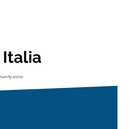
 Italia
mmunity sono