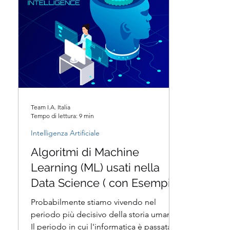
Team I.A. Italia
Tempo di lettura: 9 min
Intelligenza Artificiale
Algoritmi di Machine
Learning (ML) usati nella
Data Science ( con Esempi
Pratici di ML in Python )
Probabilmente stiamo vivendo nel
periodo più decisivo della storia umana.
Il periodo in cui l'informatica è passata