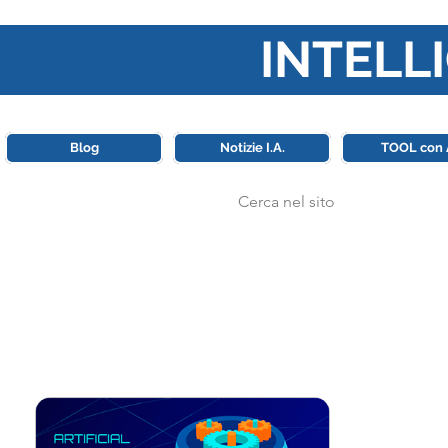
INTELLI
Questa piattaforma è il punt
Blog
Notizie I.A.
TOOL con 