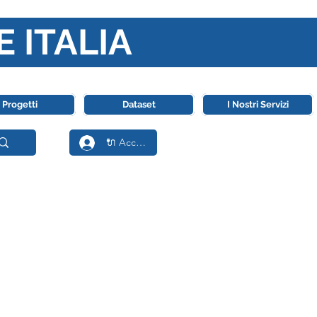
E ITALIA
ll' Intelligenza Artificiale
Progetti
Dataset
I Nostri Servizi
🔌 Accedi