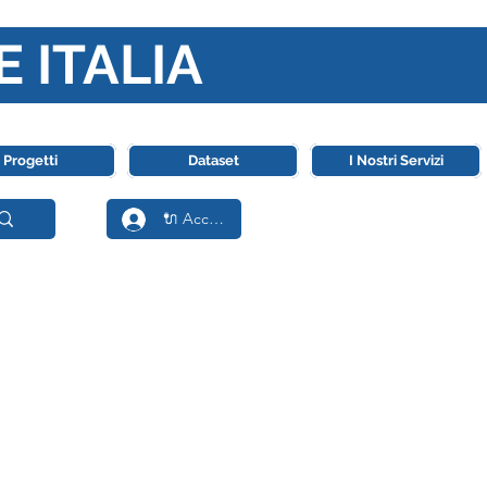
E ITALIA
ll' Intelligenza Artificiale
Progetti
Dataset
I Nostri Servizi
🔌 Accedi