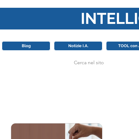
INTELLI
Questa piattaforma è il punt
Blog
Notizie I.A.
TOOL con 