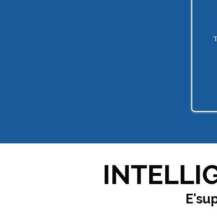
T
INTELLIG
E'su