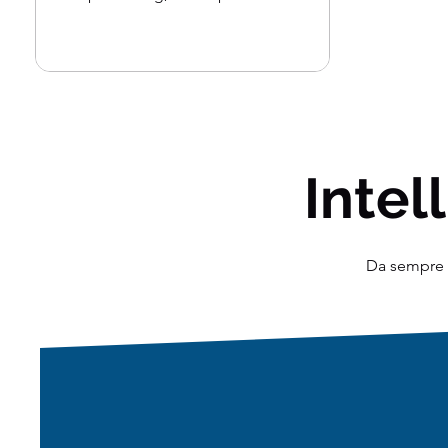
immobiliari trovano...
Intell
Da sempre o