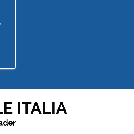
s.
E ITALIA
ade
r