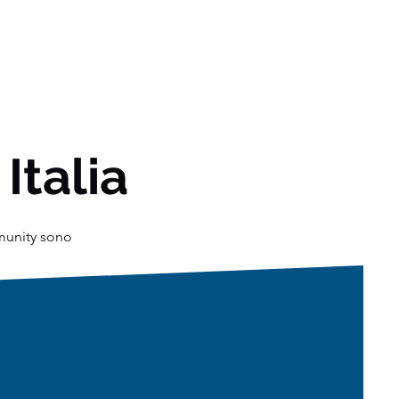
 Italia
mmunity sono