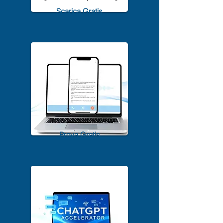
1500+ A.I. Tools per il 2025
Scarica Gratis
TrascriviMeet Pro A.I.
Prova Gratis