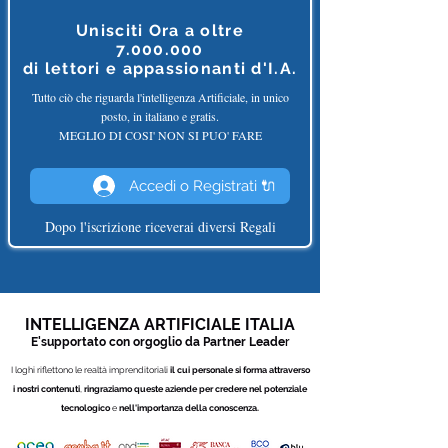
Unisciti Ora a oltre
7.000.000
di
lettori e appassionanti d'I.A.
Tutto ciò che riguarda l'intelligenza Artificiale, in unico
posto, in italiano e gratis.
MEGLIO DI COSI' NON SI PUO' FARE
Accedi o Registrati 🔌
Dopo l'iscrizione riceverai diversi Regali
INTELLIGENZA ARTIFICIALE ITALIA
E'supportato con orgoglio da Partner
Leade
r
I loghi riflettono le realtà imprenditoriali
il cui personale si forma attraverso
i nostri contenuti
,
ringraziamo queste aziende per credere nel potenziale
tecnologico
e
nell'importanza della conoscenza.