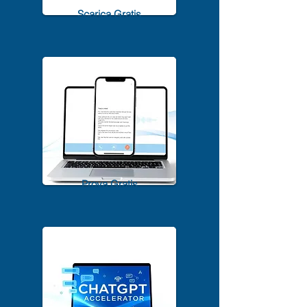
1500+ A.I. Tools per il 2025
Scarica Gratis
TrascriviMeet Pro A.I.
Prova Gratis