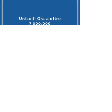
4 servizi web con I.A.
Unisciti Ora a oltre
7.000.000
di
lettori e appassionanti d'I.A.
Tutto ciò che riguarda l'intelligenza Artificiale, in unico
posto, in italiano e gratis.
MEGLIO DI COSI' NON SI PUO' FARE
Accedi o Registrati 🔌
Dopo l'iscrizione riceverai diversi Regali
INTELLIGENZA ARTIFICIALE ITALIA
E'supportato con orgoglio da Partner
Leade
r