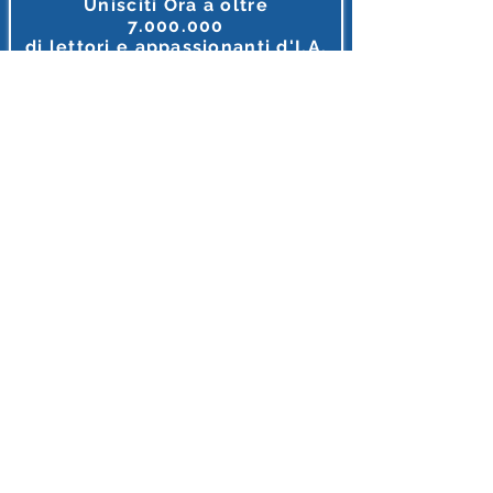
Unisciti Ora a oltre
7.000.000
di
lettori e appassionanti d'I.A.
Tutto ciò che riguarda l'intelligenza Artificiale, in unico
posto, in italiano e gratis.
MEGLIO DI COSI' NON SI PUO' FARE
Accedi o Registrati 🔌
Dopo l'iscrizione riceverai diversi Regali
INTELLIGENZA ARTIFICIALE ITALIA
E'supportato con orgoglio da Partner
Leade
r
I loghi riflettono le realtà imprenditoriali
il cui personale si forma attraverso
i nostri contenuti
,
ringraziamo queste aziende per credere nel potenziale
tecnologico
e
nell'importanza della conoscenza.