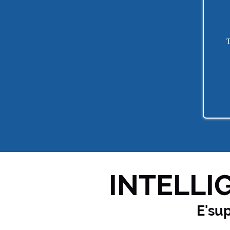
T
INTELLIG
E'su