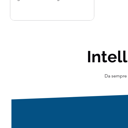
forza dirompente,...
Intell
Da sempre o