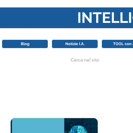
INTELLI
Questa piattaforma è il punt
Blog
Notizie I.A.
TOOL con 