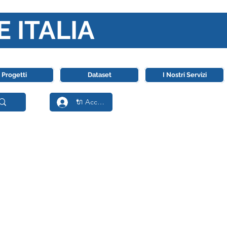
E ITALIA
ll' Intelligenza Artificiale
Progetti
Dataset
I Nostri Servizi
🔌 Accedi