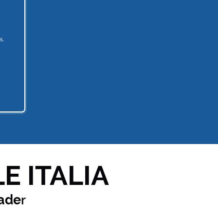
s.
E ITALIA
ade
r