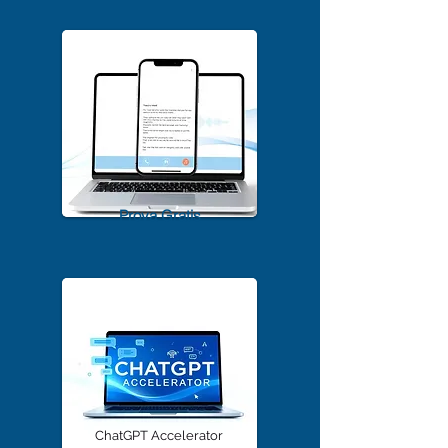
Scarica Gratis
TrascriviMeet Pro A.I.
Prova Gratis