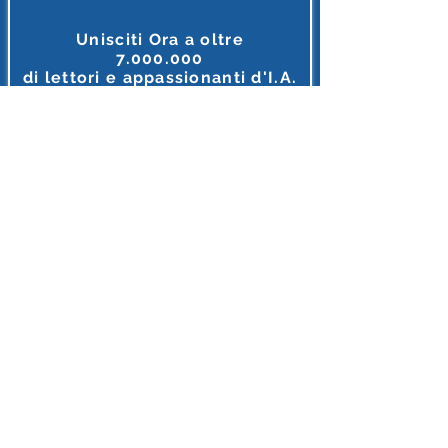
Unisciti Ora a oltre
7.000.000
di
lettori e appassionanti d'I.A.
Tutto ciò che riguarda l'intelligenza Artificiale, in unico
posto, in italiano e gratis.
MEGLIO DI COSI' NON SI PUO' FARE
Accedi o Registrati 🔌
Dopo l'iscrizione riceverai diversi Regali
INTELLIGENZA ARTIFICIALE ITALIA
E'supportato con orgoglio da Partner
Leade
r
I loghi riflettono le realtà imprenditoriali
il cui personale si forma attraverso