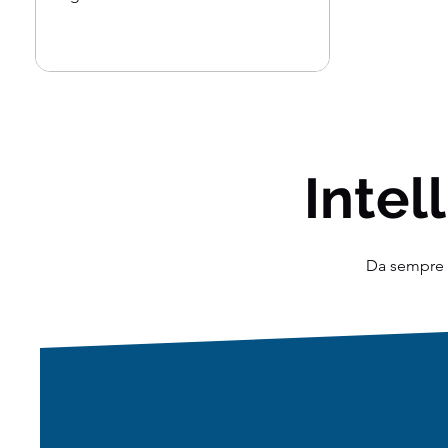
ponderata dei suoi...
Intell
Da sempre o