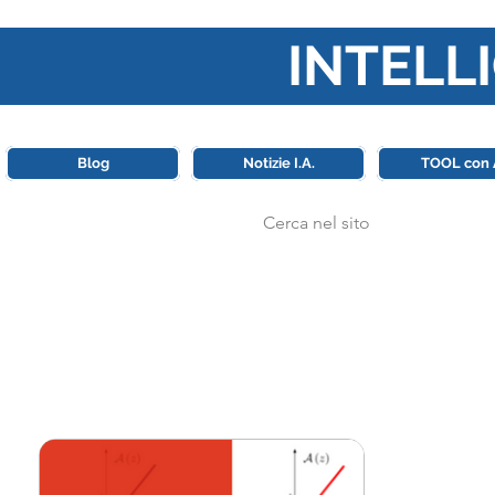
INTELLI
Questa piattaforma è il punt
Blog
Notizie I.A.
TOOL con 