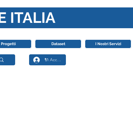
E ITALIA
ll' Intelligenza Artificiale
Progetti
Dataset
I Nostri Servizi
🔌 Accedi