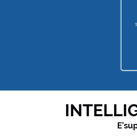
T
INTELLIG
E'su