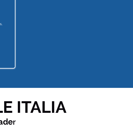
s.
E ITALIA
ade
r