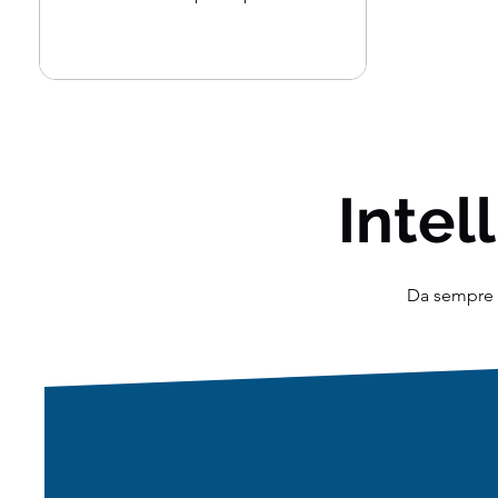
malattie...
Intell
Da sempre o