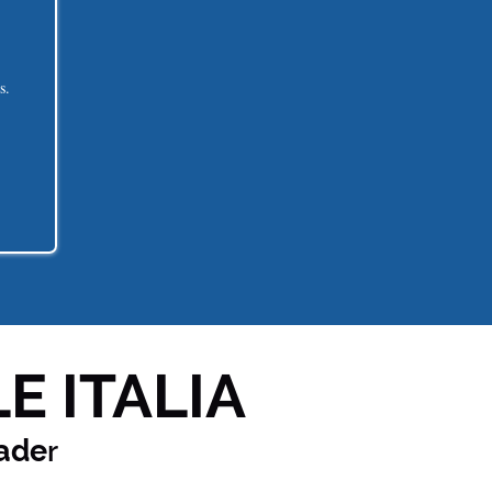
s.
E ITALIA
ade
r