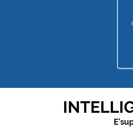
T
INTELLIG
E'su