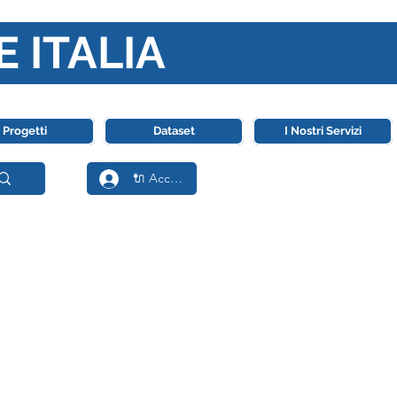
E ITALIA
ll' Intelligenza Artificiale
Progetti
Dataset
I Nostri Servizi
🔌 Accedi