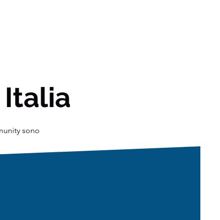
 Italia
mmunity sono