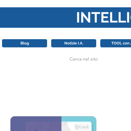
INTELLI
Questa piattaforma è il punt
Blog
Notizie I.A.
TOOL con 