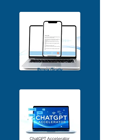
Scarica Gratis
TrascriviMeet Pro A.I.
Prova Gratis