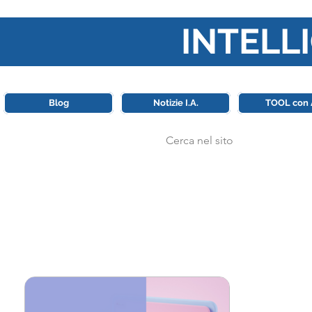
INTELLI
Questa piattaforma è il punt
Blog
Notizie I.A.
TOOL con 