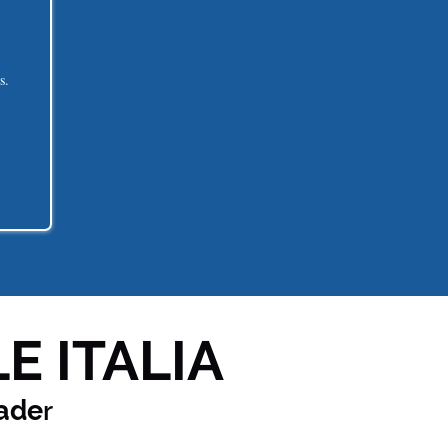
s.
E ITALIA
ade
r