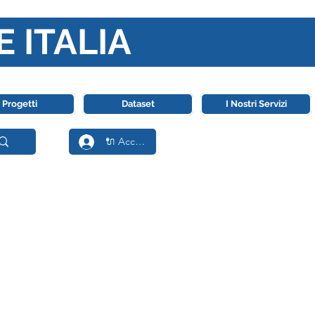
E ITALIA
ll' Intelligenza Artificiale
Progetti
Dataset
I Nostri Servizi
🔌 Accedi