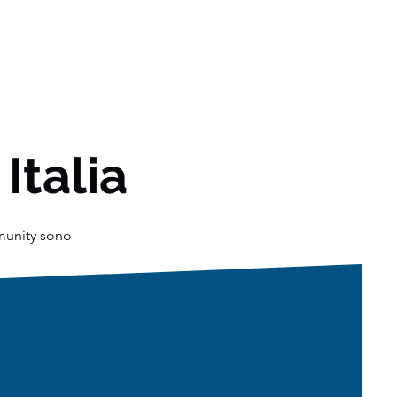
 Italia
mmunity sono