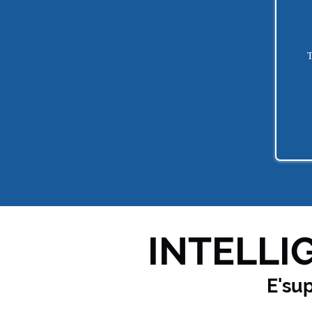
T
INTELLIG
E'su