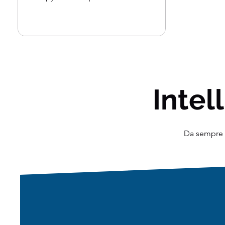
tratteremo un caso...
Intell
Da sempre o