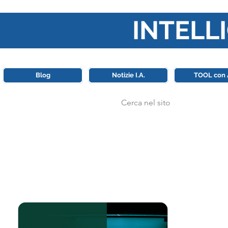
INTELLI
Questa piattaforma è il punt
Blog
Notizie I.A.
TOOL con 