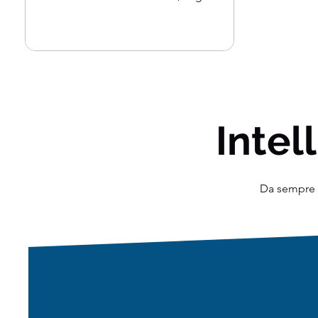
un impatto con i miei...
Intell
Da sempre o