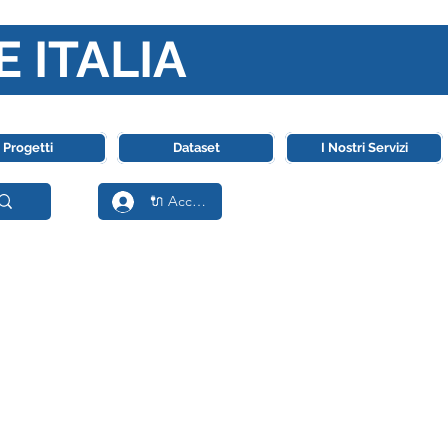
E ITALIA
ll' Intelligenza Artificiale
Progetti
Dataset
I Nostri Servizi
🔌 Accedi