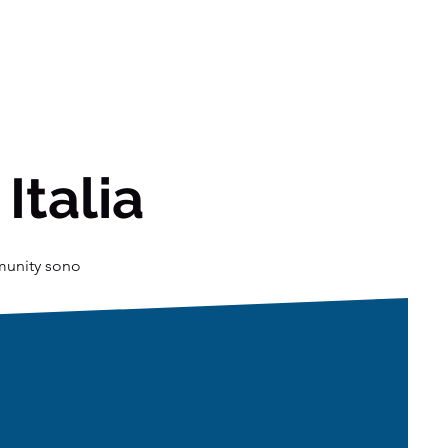
 Italia
mmunity sono