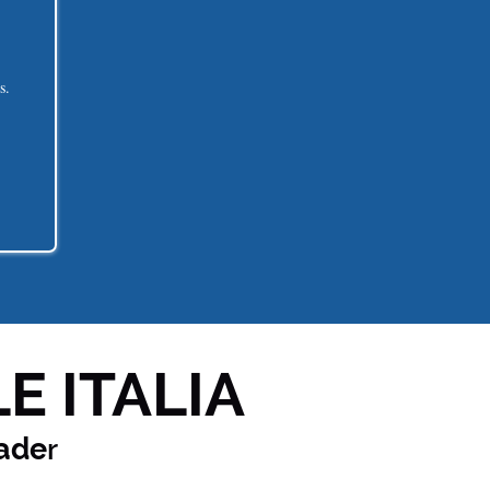
s.
E ITALIA
ade
r