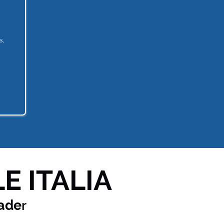
s.
E ITALIA
ade
r