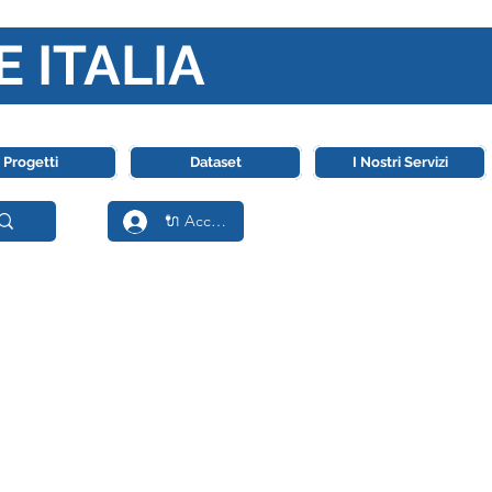
E ITALIA
ll' Intelligenza Artificiale
Progetti
Dataset
I Nostri Servizi
🔌 Accedi