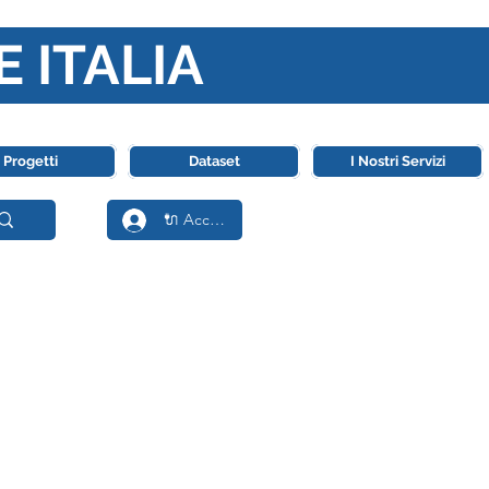
E ITALIA
ll' Intelligenza Artificiale
Progetti
Dataset
I Nostri Servizi
🔌 Accedi