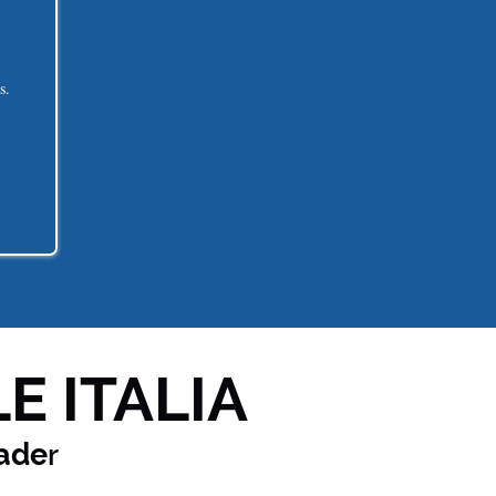
s.
E ITALIA
ade
r