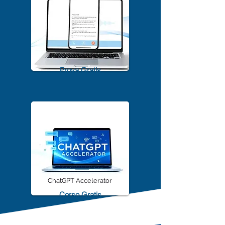
TrascriviMeet Pro A.I.
Prova Gratis
ChatGPT Accelerator
Corso Gratis