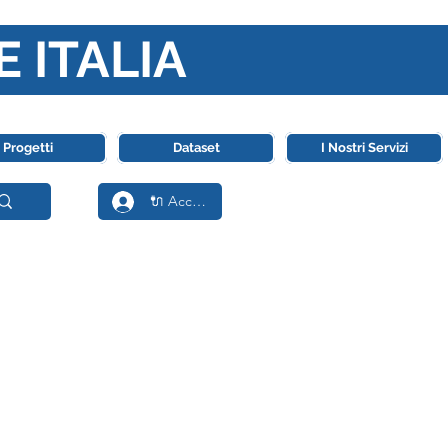
E ITALIA
ll' Intelligenza Artificiale
Progetti
Dataset
I Nostri Servizi
🔌 Accedi