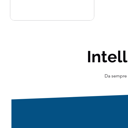
creazione di modelli con...
Intell
Da sempre o