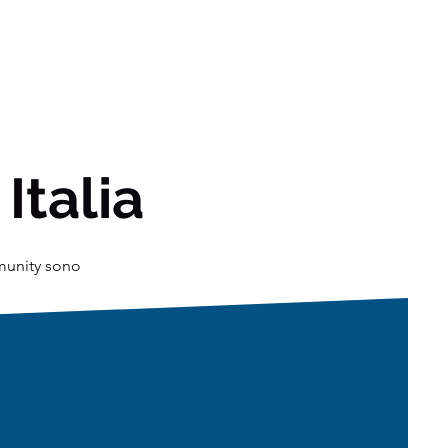
 Italia
mmunity sono