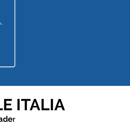
s.
E ITALIA
ade
r