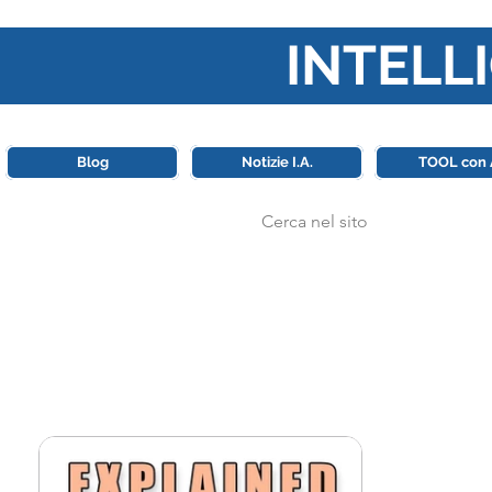
INTELLI
Questa piattaforma è il punt
Blog
Notizie I.A.
TOOL con 