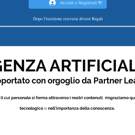
Accedi o Registrati 🔌
Dopo l'iscrizione riceverai diversi Regali
ENZA ARTIFICIAL
pportato con orgoglio da Partner
Le
i
il cui personale si forma attraverso i nostri contenuti
,
ringraziamo qu
tecnologico
e
nell'importanza della conoscenza.