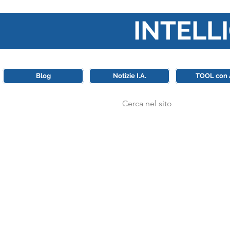
INTELLI
Questa piattaforma è il punt
Blog
Notizie I.A.
TOOL con 