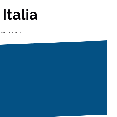
 Italia
mmunity sono