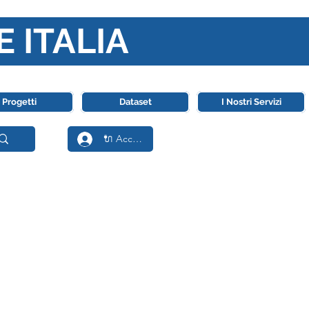
E ITALIA
ll' Intelligenza Artificiale
Progetti
Dataset
I Nostri Servizi
🔌 Accedi