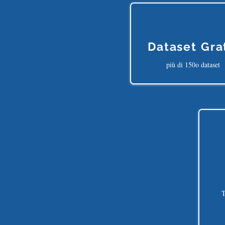
Dataset Gra
più di 150o dataset
T