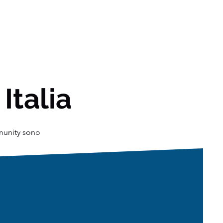
 Italia
mmunity sono