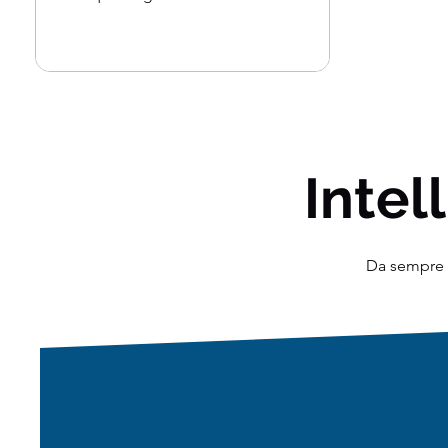
di...
Intell
Da sempre o