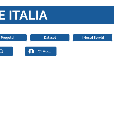
E ITALIA
ll' Intelligenza Artificiale
Progetti
Dataset
I Nostri Servizi
🔌 Accedi