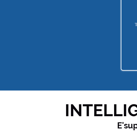
T
INTELLIG
E'su