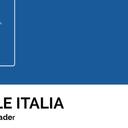
s.
E ITALIA
ade
r