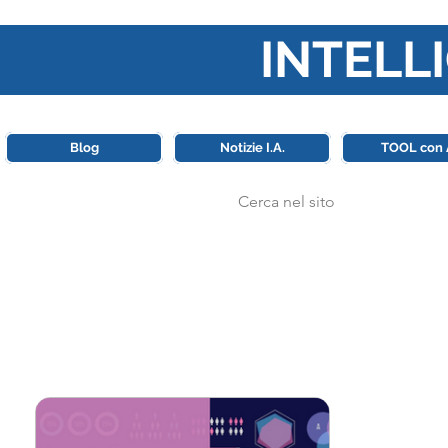
INTELLI
Questa piattaforma è il punt
Blog
Notizie I.A.
TOOL con 