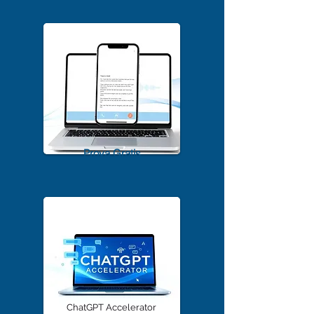
Scarica Gratis
TrascriviMeet Pro A.I.
Prova Gratis