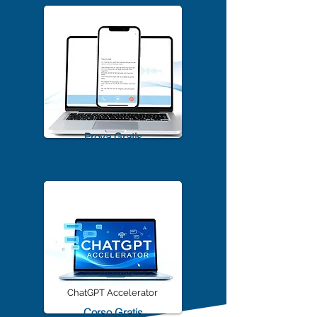
Scarica Gratis
TrascriviMeet Pro A.I.
Prova Gratis