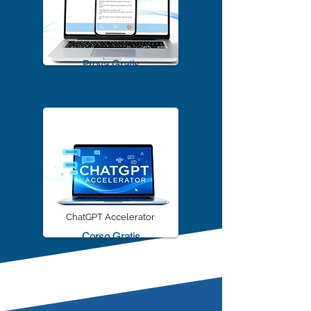
TrascriviMeet Pro A.I.
Prova Gratis
ChatGPT Accelerator
Corso Gratis