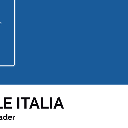
s.
E ITALIA
ade
r