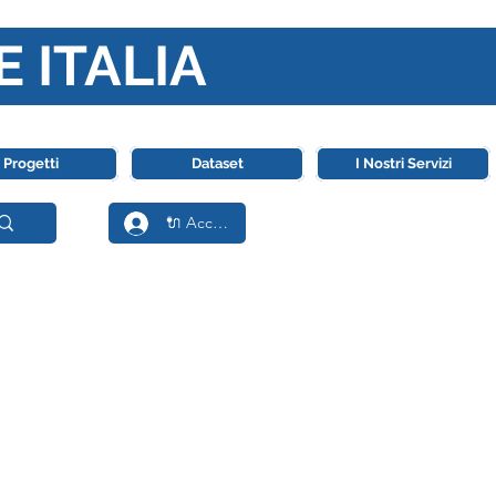
E ITALIA
ll' Intelligenza Artificiale
Progetti
Dataset
I Nostri Servizi
🔌 Accedi