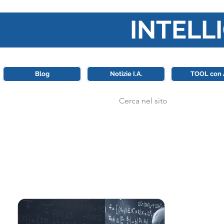
INTELLI
Questa piattaforma è il punt
Blog
Notizie I.A.
TOOL con 