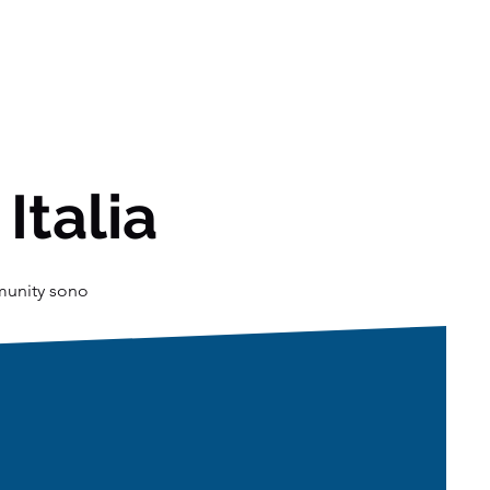
 Italia
mmunity sono