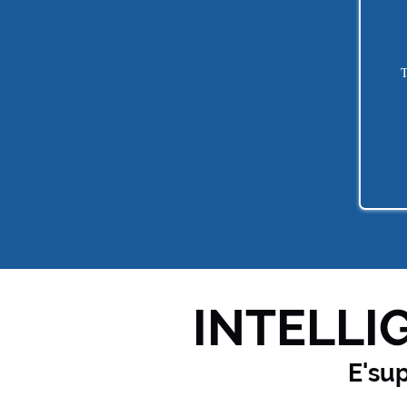
T
INTELLIG
E'su