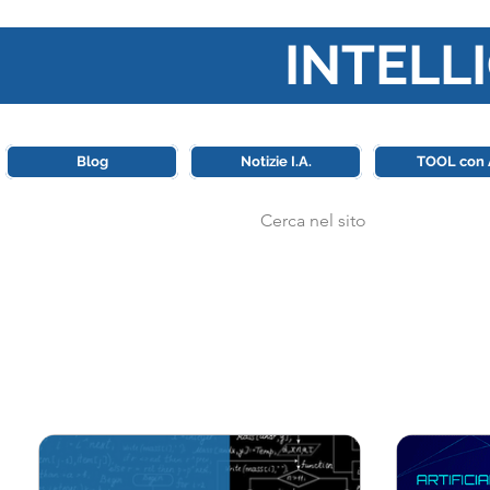
INTELLI
Questa piattaforma è il punt
Blog
Notizie I.A.
TOOL con 