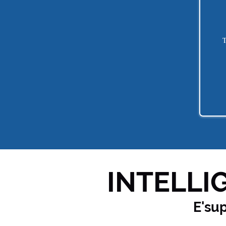
T
INTELLIG
E'su