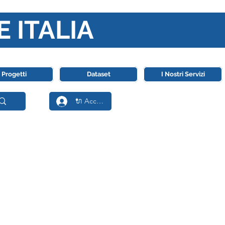
E ITALIA
ll' Intelligenza Artificiale
Progetti
Dataset
I Nostri Servizi
🔌 Accedi