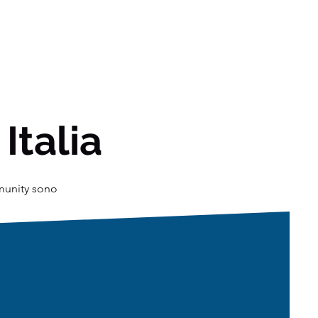
 Italia
mmunity sono