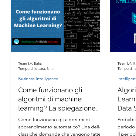
Team I.A. Italia
Team I.A. It
Tempo di lettura: 3 min
Tempo di le
Business Intelligence
Intelligen
Come funzionano gli
Algor
algoritmi di machine
Learni
learning? La spiegazione
Data 
Completa
Pratic
Come funzionano gli algoritmi di
Probabil
apprendimento automatico? Una delle
periodo 
classiche domande che vengono fatte ai
Il period