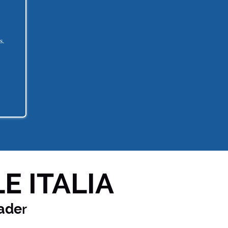
s.
E ITALIA
ade
r