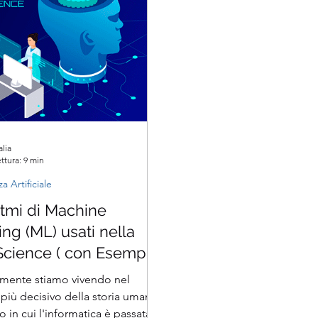
alia
ttura: 9 min
za Artificiale
itmi di Machine
ng (ML) usati nella
Science ( con Esempi
i di ML in Python )
mente stiamo vivendo nel
più decisivo della storia umana.
o in cui l'informatica è passata