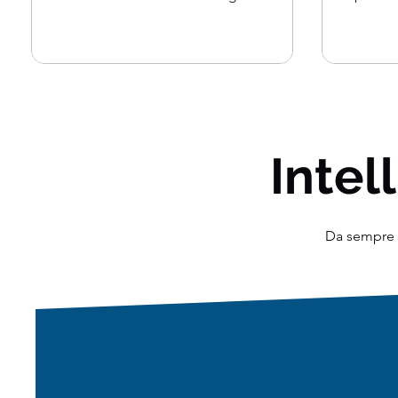
colloqui, quindi leggi...
dai gran
Intell
Da sempre o