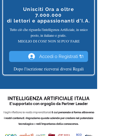
Unisciti Ora a oltre
7.000.000
di
lettori e appassionanti d'I.A.
Tutto ciò che riguarda l'intelligenza Artificiale, in unico
posto, in italiano e gratis.
MEGLIO DI COSI' NON SI PUO' FARE
Accedi o Registrati 🔌
Dopo l'iscrizione riceverai diversi Regali
INTELLIGENZA ARTIFICIALE ITALIA
E'supportato con orgoglio da Partner
Leade
r
I loghi riflettono le realtà imprenditoriali
il cui personale si forma attraverso
i nostri contenuti
,
ringraziamo queste aziende per credere nel potenziale
tecnologico
e
nell'importanza della conoscenza.