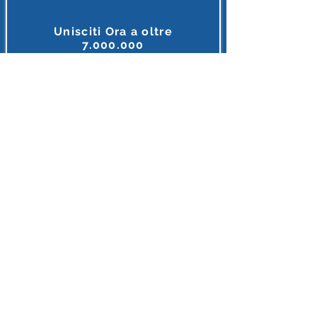
Unisciti Ora a oltre
7.000.000
di
lettori e appassionanti d'I.A.
Tutto ciò che riguarda l'intelligenza Artificiale, in unico
posto, in italiano e gratis.
MEGLIO DI COSI' NON SI PUO' FARE
Accedi o Registrati 🔌
Dopo l'iscrizione riceverai diversi Regali
INTELLIGENZA ARTIFICIALE ITALIA
E'supportato con orgoglio da Partner
Leade
r
I loghi riflettono le realtà imprenditoriali
il cui personale si forma attraverso