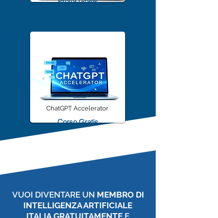
TrascriviMeet Pro A.I.
Prova Gratis
ChatGPT Accelerator
Corso Gratis