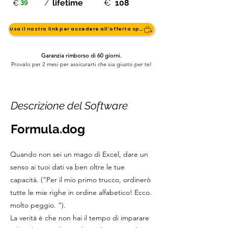
€
39
lifetime
108
€
/
Usa il nostro link per accedere all'offerta speciale
Garanzia rimborso di 60 giorni.
Provalo per 2 mesi per assicurarti che sia giusto per te!
Descrizione del Software
Formula.dog
Quando non sei un mago di Excel, dare un
senso ai tuoi dati va ben oltre le tue
capacità. ("Per il mio primo trucco, ordinerò
tutte le mie righe in ordine alfabetico! Ecco.
molto peggio. ”).
La verità è che non hai il tempo di imparare