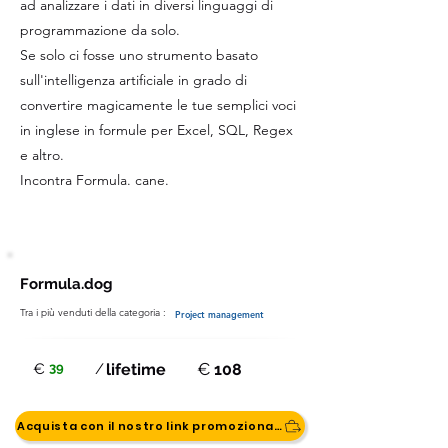
ad analizzare i dati in diversi linguaggi di
programmazione da solo.
Se solo ci fosse uno strumento basato
sull'intelligenza artificiale in grado di
convertire magicamente le tue semplici voci
in inglese in formule per Excel, SQL, Regex
e altro.
Incontra Formula. cane.
Formula.dog
Tra i più venduti della categoria :
Project management
€
€
39
/
lifetime
108
Acquista con il nostro link promozionale