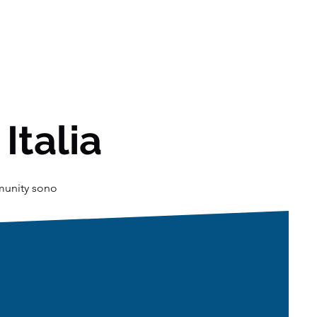
 Italia
mmunity sono