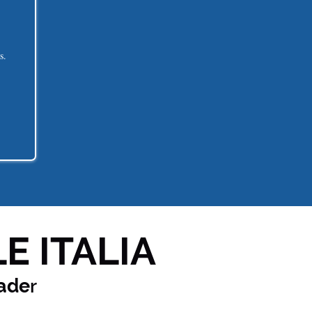
s.
E ITALIA
ade
r