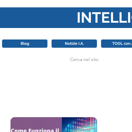
INTELLI
Questa piattaforma è il punt
Blog
Notizie I.A.
TOOL con 