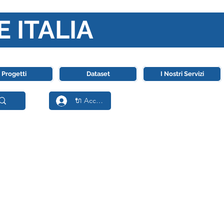
E ITALIA
ll' Intelligenza Artificiale
Progetti
Dataset
I Nostri Servizi
🔌 Accedi