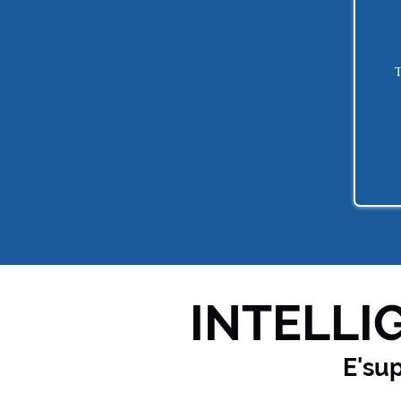
T
INTELLIG
E'su