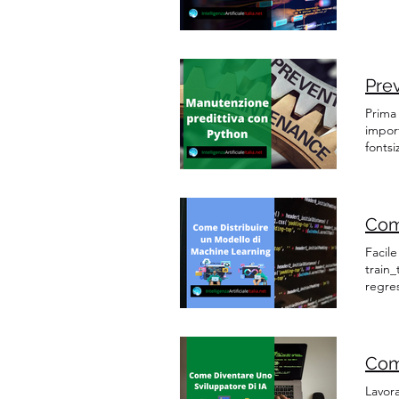
Prima 
impor
fontsi
classe
Pytho
Com
Facile
train
regres
Un'alt
reques
Come
Lavor