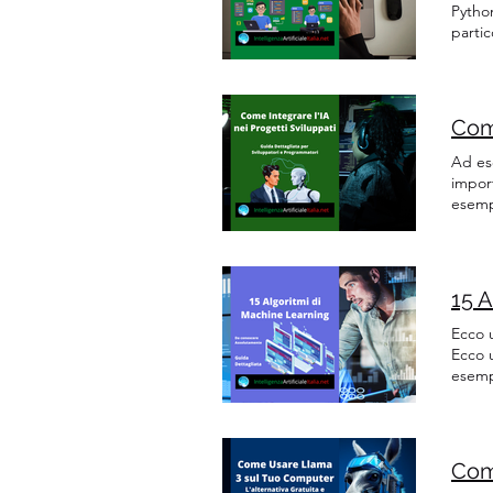
Python
partic
Python
Numpy
Ad es
impor
esemp
dirett
una v
15 A
Ecco 
Ecco 
esemp
esemp
esemp