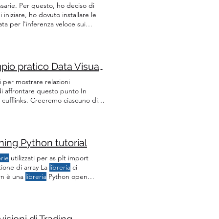
arie. Per questo, ho deciso di
iniziare, ho dovuto installare le
ta per l'inferenza veloce sui
lo streaming dei token generati,
Creare Grafici Interattivi e Dinamici con Python. Esempio pratico Data Visualization per DataScience
i per mostrare relazioni
 affrontare questo punto In
cufflinks. Creeremo ciascuno di
eh Importiamo le
librerie
e il set di
ning Python tutorial
erie
utilizzati per as plt import
ione di array La
libreria
ci
arn è una
libreria
Python open
edefinito per LogisticRegressor
sioni di Trading