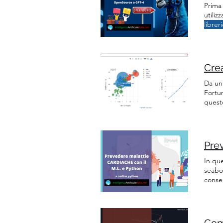
Prima 
utiliz
librer
grandi
ho ra
Da un
Fortu
quest
questi
dati n
Prev
In que
seabo
consen
source
nella
Come