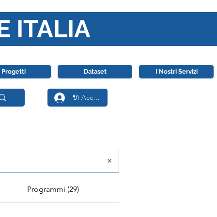
E ITALIA
ll' Intelligenza Artificiale
Progetti
Dataset
I Nostri Servizi
🔌 Accedi
ale Italia
Programmi (29)