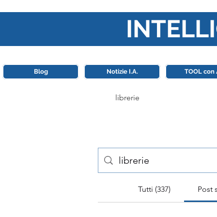
INTELLI
Questa piattaforma è il punt
Blog
Notizie I.A.
TOOL con 
Risultati
Tutti (337)
Post 