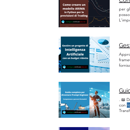
per gl
posso
L'impo
Imple
Dickey
Approf
frame
forni
frame
discus
. 📖 
con
li
Transf
indis