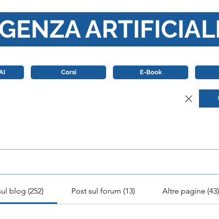
GENZA ARTIFICIAL
o di riferimento in Italia completamente dedicato al mondo de
AI
Corsi
E-Book
 Ricerca Intelligenza Artifici
sul blog (252)
Post sul forum (13)
Altre pagine (43)