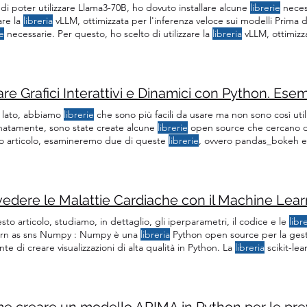
di poter utilizzare Llama3-70B, ho dovuto installare alcune
librerie
necess
zare la
libreria
vLLM, ottimizzata per l'inferenza veloce sui modelli Prima di 
ie
necessarie. Per questo, ho scelto di utilizzare la
libreria
vLLM, ottimizza
 modelli Poiché la classe LLM nella
libreria
vLLM non ha un'opzione per 
pidamente
 lato, abbiamo
librerie
che sono più facili da usare ma non sono così util
natamente, sono state create alcune
librerie
open source che cercano di
o articolo, esamineremo due di queste
librerie
, ovvero pandas_bokeh e 
 grafici prima con la
libreria
di grafica panda e poi li ricreeremo in bok
ecessari allo scopo di visualizzazione: # Importiamo le
lebrerie
edere le Malattie Cardiache con il Machine Lear
sto articolo, studiamo, in dettaglio, gli iperparametri, il codice e le
libr
rn as sns Numpy : Numpy è una
libreria
Python open source per la gest
te di creare visualizzazioni di alta qualità in Python. La
libreria
scikit-le
 per l'analisi predittiva dei dati e l'apprendimento C=1.0 è il valore pr
libreria
sklearn.
 creare un modello ARIMA in Python per le previ