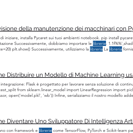
di iniziare, installa Pycaret sui tuoi ambienti notebook. pip install pyca
tazione Successivamente, dobbiamo importare le
librerie
. 1.1f%%',shad
ze=20) plt.show() Successivamente, utilizziamo la
libreria
La
libreria
forni
 JointCrid, con diversi tipi di grafici preconfezionati È una
libreria
di mac
n che consente agli utenti di passare dalla preparazione
e Distribuire un Modello di Machine Learning u
 integrazione: Flask è progettato per lavorare senza soluzione di contin
_test_split from sklearn.linear_model import LinearRegression import pi
sor, open('model.pkl', 'wb')) Infine, serializziamo il nostro modello adde
ra caratteristica chiave di Flask è la sua facile integrazione con le
librerie
ts.post(url, json={'exp': 1.8}) print(r.json()) In request.py, iniziamo imp
 Diventare Uno Sviluppatore Di Intelligenza Artifi
ano con framework e
librerie
come TensorFlow, PyTorch e Scikit-learn pe