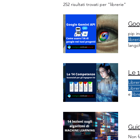
252 risultati trovati per "librerie"
Goog
pip i
libreri
langch
instal
classe
Le 1
Librer
Librer
e
libr
migli
Casi 
Gui
Non f