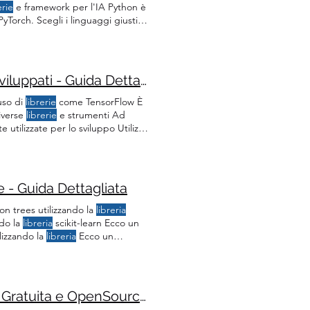
erie
e framework per l'IA Python è
Torch. Scegli i linguaggi giusti:
za le
librerie
:
Librerie
come
Come Integrare l'Intelligenza Artificiale nei Progetti Sviluppati - Guida Dettagliata per Sviluppatori e Programmatori
uso di
librerie
come TensorFlow È
iverse
librerie
e strumenti Ad
tilizzate per lo sviluppo Utilizzo
lkit di IA Queste
librerie
offrono
egrati
 - Guida Dettagliata
n trees utilizzando la
libreria
ndo la
libreria
scikit-learn Ecco un
lizzando la
libreria
Ecco un
ndo la
libreria
Keras Ecco un
eria
scikit-learn:
Come Usare Llama 3 sul Tuo Computer: L'alternativa Gratuita e OpenSource a GPT-4