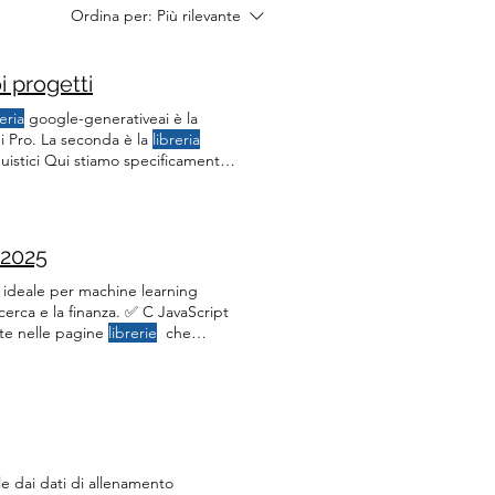
Ordina per:
Più rilevante
i progetti
reria
google-generativeai è la
 Pro. La seconda è la
libreria
guistici Qui stiamo specificamente
ccessivamente, importiamo la
 2025
 ideale per machine learning
erca e la finanza. ✅ C JavaScript
te nelle pagine
librerie
che
er l’Intelligenza Artificiale e i loro
e dai dati di allenamento