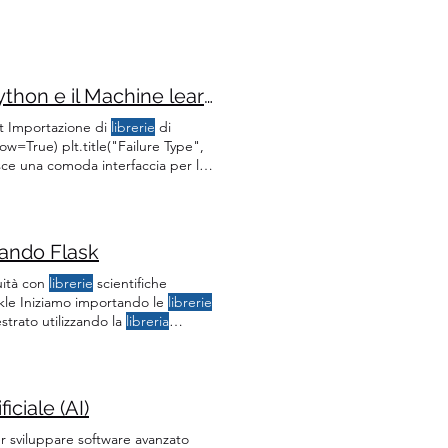
Previsione della manutenzione dei macchinari con Python e il Machine learning
ret Importazione di
librerie
di
ow=True) plt.title("Failure Type",
sce una comoda interfaccia per la
hine learning open source in
sando Flask
uità con
librerie
scientifiche
ckle Iniziamo importando le
librerie
strato utilizzando la
libreria
scientifiche di api' r =
ortando la
libreria
ciale (AI)
r sviluppare software avanzato