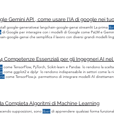
le Gemini API , come usare l'IA di google nei tuo
nstall google-generativeai langchain-google-genai streamlit La prima
lib
a
di Google per interagire con i modelli di Google come PaLM e Gemini
ain-google-genai che semplifica il lavoro con diversi grandi modelli lin
lando la
libreria
langchain che supporta i nuovi LLM (Large Language Su
 configure dalla
libreria
genai di Google e quindi passiamo la chiave
4 Competenze Essenziali per gli Ingegneri AI nel
ie
come TensorFlow, PyTorch, Scikit-learn e Pandas lo rendono la scelta
ie
come ggplot2 e dplyr lo rendono indispensabile in settori come la ric
erie
come TensorFlow.js permettono di integrare modelli AI direttamen
orano le performance e semplificano lo sviluppo AI. 🚀
Librerie
Popolari p
d'Uso Le
librerie
di intelligenza
da Completa Algoritmi di Machine Learning
acendo supposizioni, sono
liberi
di apprendere qualsiasi forma funzional