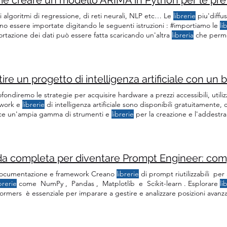
i algoritmi di regressione, di reti neurali, NLP etc… Le
librerie
piu'diffu
no essere importate digitando le seguenti istruzioni : #importiamo le
li
rtazione dei dati può essere fatta scaricando un'altra
libreria
che permet
mentare ARIMA ancora abbiamo bisogno di
librerie
specifiche per le s
-Fuller test è disponibile nella
libreria
che importiamo così: from statsmo
ondiremo le strategie per acquisire hardware a prezzi accessibili, uti
work e
librerie
di intelligenza artificiale sono disponibili gratuitamente
sce un'ampia gamma di strumenti e
librerie
per la creazione e l'addestra
work, sono disponibili numerosi strumenti e
librerie
open source per vari
sioni che parlano di risorse IA gratuite, consigli per
librerie
open sourc
Documentazione e framework Creano
librerie
di prompt riutilizzabili per 
brerie
come NumPy , Pandas , Matplotlib e Scikit-learn . Esplorare
li
ormers è essenziale per imparare a gestire e analizzare posizioni avanza
pensabile un’esperienza pratica con algoritmi di deep learning,
librerie