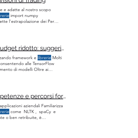
se e adatte al nostro scopo
brerie
import numpy
te l'estrapolazione dei Per
ue operazione che andiamo Il
dels.tsa.stattools
Gestire un progetto di intelligenza artificiale con un budget ridotto: suggerimenti e risorse
lizzando framework e
librerie
Molti
, consentendo alle TensorFlow
mento di modelli Oltre ai
e attività di Spesso puoi trovare
e
Guida completa per diventare Prompt Engineer: competenze e percorsi formativi
applicazioni aziendali Familiarizza
brerie
come NLTK , spaCy e
te o ben retribuite, è