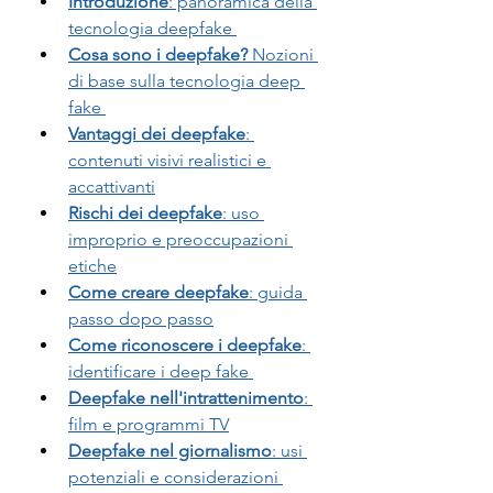
Introduzione
: panoramica della 
tecnologia deepfake 
Cosa sono i deepfake? 
Nozioni 
di base sulla tecnologia deep 
fake 
Vantaggi dei deepfake
: 
contenuti visivi realistici e 
accattivanti
Rischi dei deepfake
: uso 
improprio e preoccupazioni 
etiche
Come creare deepfake
: guida 
passo dopo passo
Come riconoscere i deepfake
: 
identificare i deep fake 
Deepfake nell'intrattenimento
: 
film e programmi TV
Deepfake nel giornalismo
: usi 
potenziali e considerazioni 