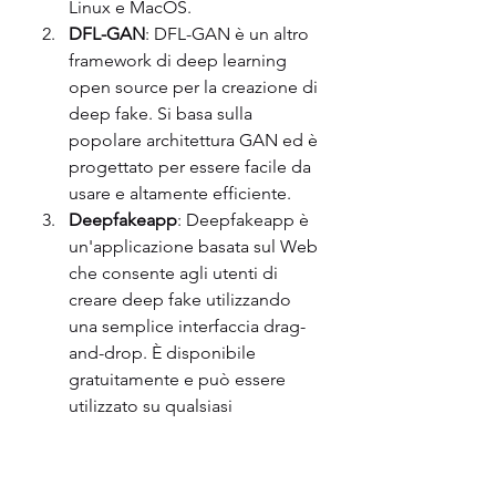
Linux e MacOS.
DFL-GAN
: DFL-GAN è un altro 
framework di deep learning 
open source per la creazione di 
deep fake. Si basa sulla 
popolare architettura GAN ed è 
progettato per essere facile da 
usare e altamente efficiente.
Deepfakeapp
: Deepfakeapp è 
un'applicazione basata sul Web 
che consente agli utenti di 
creare deep fake utilizzando 
una semplice interfaccia drag-
and-drop. È disponibile 
gratuitamente e può essere 
utilizzato su qualsiasi 
dispositivo con un browser web.
Nel complesso, la creazione di 
deep fake in genere comporta 