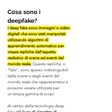
Cosa sono i 
deepfake? 
I deep fake sono immagini o video 
digitali che sono stati manipolati 
utilizzando algoritmi di 
apprendimento automatico per 
creare repliche dall'aspetto 
realistico di scene ed eventi del 
mondo reale.
 Queste repliche, o 
"falsi", sono spesso indistinguibili 
dalle scene e dagli eventi del 
mondo reale che rappresentano e 
possono essere utilizzate per 
un'ampia gamma di scopi.
Al centro della tecnologia deep 
fake 
c'è l'uso di algoritmi di 