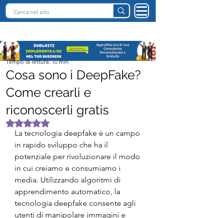
INTELLIGENZA ARTIFICIALE ITALIA
Team I.A. Italia
Tempo di lettura: 10 min
Cosa sono i DeepFake?
Come crearli e
riconoscerli gratis
Valutazione NaN stelle su 5.
La tecnologia deepfake è un campo 
in rapido sviluppo che ha il 
potenziale per rivoluzionare il modo 
in cui creiamo e consumiamo i 
media. Utilizzando algoritmi di 
apprendimento automatico, la 
tecnologia deepfake consente agli 
utenti di manipolare immagini e 