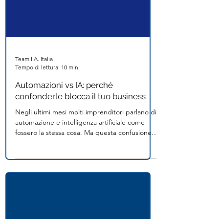
Team I.A. Italia
Tempo di lettura: 10 min
Automazioni vs IA: perché
confonderle blocca il tuo business
Negli ultimi mesi molti imprenditori parlano di
automazione e intelligenza artificiale come
fossero la stessa cosa. Ma questa confusione
può costarti caro. Se gestisci un'azienda o sei
responsabile dell'innovazione, probabilmente
anche tu hai sentito usare “automazione” e
“intelligenza artificiale” come termini
intercambiabili. Potresti aver implementato
dei processi automatici e pensato che