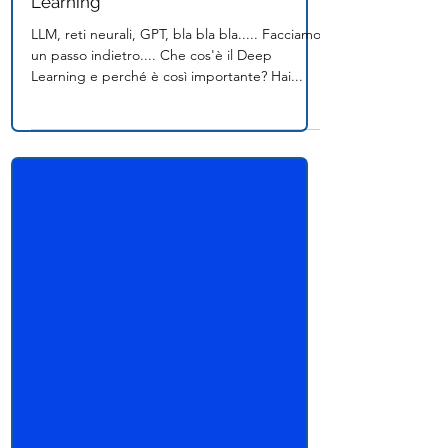
Team I.A. Italia
Tempo di lettura: 10 min
Come Diventare Un Esperto Di Deep
Learning
LLM, reti neurali, GPT, bla bla bla..... Facciamo
un passo indietro.... Che cos'è il Deep
Learning e perché è così importante? Hai...